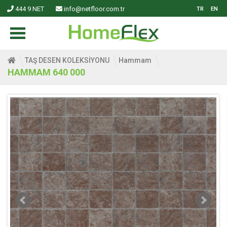
444 9 NET
info@netfloor.com.tr
TR
EN
TAŞ DESEN KOLEKSİYONU
Hammam
HAMMAM 640 000