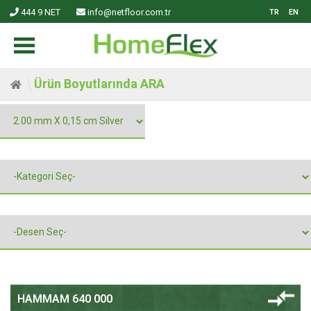
444 9 NET
info@netfloor.com.tr
TR
EN
Ürün Boyutlarında
ARA
HAMMAM 640 000