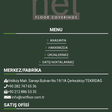
MENU
ANASAYFA
HAKKIMIZDA
ÜRÜNLERİMİZ
SATIŞ NOKTALARIMIZ
MERKEZ/FABRİKA
Veliköy Mah. Sanayi Bulvarı No:19/1A Çerkezköy/TEKİRDAĞ
+90 282 747 65 36
+90 212 886 53 35
info@netfloor.com.tr
SATIŞ OFİSİ